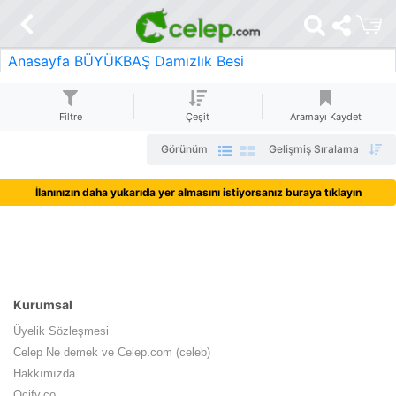
Anasayfa
BÜYÜKBAŞ
Damızlık Besi
Filtre
Çeşit
Aramayı Kaydet
Görünüm
Gelişmiş Sıralama
İlanınızın daha yukarıda yer almasını istiyorsanız buraya tıklayın
Kurumsal
Üyelik Sözleşmesi
Celep Ne demek ve Celep.com (celeb)
Hakkımızda
Ocify.co