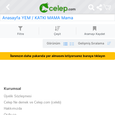
Anasayfa
YEM / KATKI MAMA
Mama
Filtre
Çeşit
Aramayı Kaydet
Görünüm
Gelişmiş Sıralama
İlanınızın daha yukarıda yer almasını istiyorsanız buraya tıklayın
Kurumsal
Üyelik Sözleşmesi
Celep Ne demek ve Celep.com (celeb)
Hakkımızda
Ocify.co