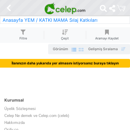
Anasayfa
YEM / KATKI MAMA
Sılaj Katkıları
Filtre
Çeşit
Aramayı Kaydet
Görünüm
Gelişmiş Sıralama
İlanınızın daha yukarıda yer almasını istiyorsanız buraya tıklayın
Kurumsal
Üyelik Sözleşmesi
Celep Ne demek ve Celep.com (celeb)
Hakkımızda
Ocify.co