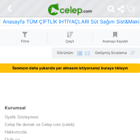
Anasayfa
TÜM ÇİFTLİK İHTİYAÇLARI
Süt Sağım Sist&Makin
Filtre
Çeşit
Aramayı Kaydet
Görünüm
Gelişmiş Sıralama
İlanınızın daha yukarıda yer almasını istiyorsanız buraya tıklayın
Kurumsal
Üyelik Sözleşmesi
Celep Ne demek ve Celep.com (celeb)
Hakkımızda
Ocify.co