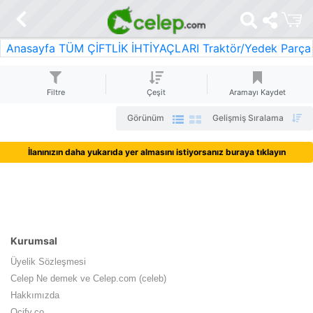
Anasayfa
TÜM ÇİFTLİK İHTİYAÇLARI
Traktör/Yedek Parça
Filtre
Çeşit
Aramayı Kaydet
Görünüm
Gelişmiş Sıralama
İlanınızın daha yukarıda yer almasını istiyorsanız buraya tıklayın
Kurumsal
Üyelik Sözleşmesi
Celep Ne demek ve Celep.com (celeb)
Hakkımızda
Ocify.co