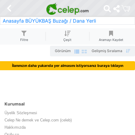
Anasayfa
BÜYÜKBAŞ
Buzağı / Dana
Yerli
Filtre
Çeşit
Aramayı Kaydet
Görünüm
Gelişmiş Sıralama
İlanınızın daha yukarıda yer almasını istiyorsanız buraya tıklayın
Kurumsal
Üyelik Sözleşmesi
Celep Ne demek ve Celep.com (celeb)
Hakkımızda
Ocify.co